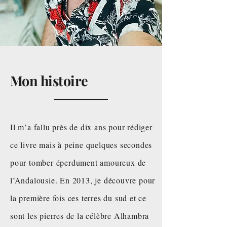
(version papier)
Prix
3,99 €
3 +1 gratuit
Ajouter au panier
En vente fin juin
Mon histoire
Il m’a fallu près de dix ans pour rédiger
ce livre mais à peine quelques secondes
Andalousie, mon amour
pour tomber éperdument amoureux de
(version numérique)
l’Andalousie. En 2013, je découvre pour
Prix original
Prix promotionnel
9,90 €
4,95 €
la première fois ces terres du sud et ce
Ajouter au panier
sont les pierres de la célèbre Alhambra
Nouveautés